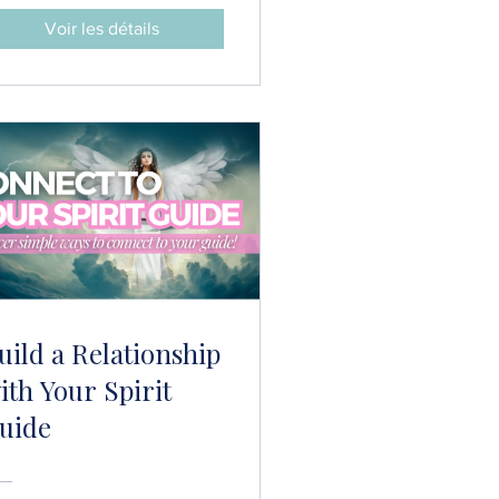
ratitude Practices)
Voir les détails
uild a Relationship
ith Your Spirit
uide