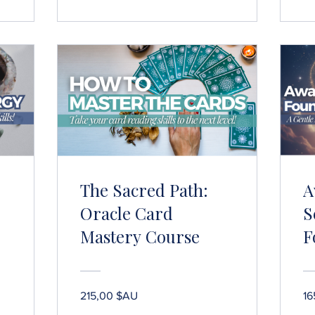
The Sacred Path:
A
Oracle Card
S
Mastery Course
F
(
D
215,00 $AU
16
M