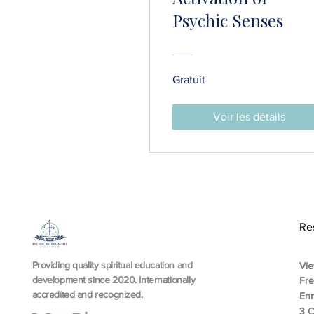
Psychic Senses
Gratuit
Voir les détails
Re
Providing quality spiritual education and
Vie
development since 2020. Internationally
Fr
accredited and recognized.
En
3 C