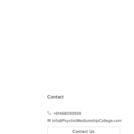
Contact
+61468093939
✉︎ info@PsychicMediumshipCollege.com
Contact Us