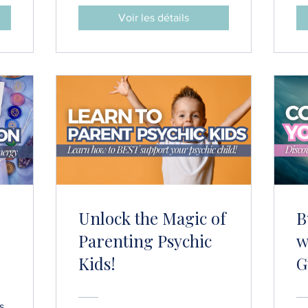
G
Voir les détails
Unlock the Magic of
B
Parenting Psychic
w
Kids!
G
s