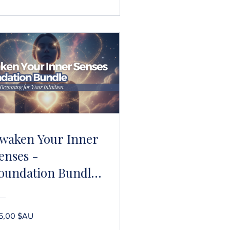
waken Your Inner
enses -
oundation Bundle
Intuition
evelopment,
5,00 $AU
editation &