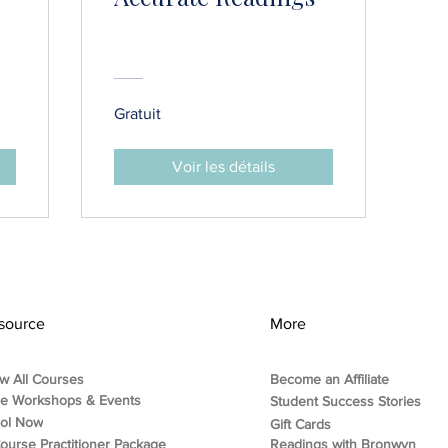
Gratuit
Voir les détails
source
More
w All Courses
Become an Affiliate
ee Workshops & Events
Student Success Stories
rol Now
Gift Cards
ourse Practitioner Package
Readings with Bronwyn