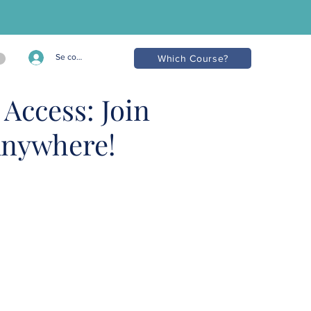
Se connecter
Which Course?
Access: Join
Anywhere!