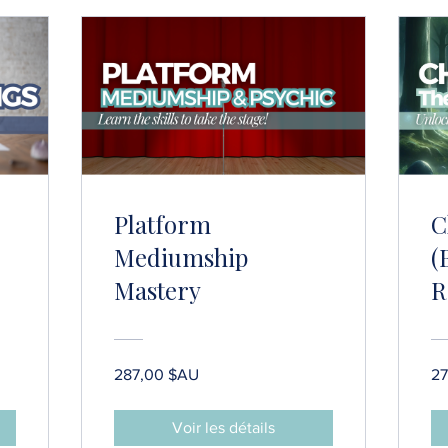
Platform
C
Mediumship
(
Mastery
R
287,00 $AU
27
Voir les détails