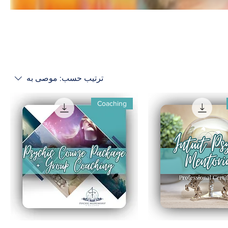
ترتيب حسب:
موصى به
Coaching